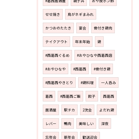
#葛西居酒屋
親子丼
おや皮ポン酢
せせ焼き
鳥がネギまみれ
かつおのたたき
宴会
骨付き鶏肉
テイクアウト
年末年始
鶏
#西葛西ぐるめ
#おやひなや西葛西店
#おやひなや
#西葛西
#骨付き鶏
#西葛西やきとり
#鶏料理
一人呑み
葛西
#西葛西ご飯
餃子
西葛西
居酒屋
駅チカ
2次会
よだれ鶏
レバー
鴨肉
美味しい
深夜
忘年会
新年会
歓送迎会