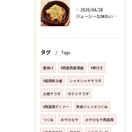
2026/04/28
ジューシーな味わいと、葱のザクザク感が堪らない．．．！
タグ
Tags
唐揚げ
#西葛西居酒屋
#骨付き
#葛西飲み屋
シャキシャキサラダ
大根サラダ
ポテトサラダ
#西葛西ディナー
鉄板ジャンボつくね
つくね
おやひなや
おやひなや西葛西