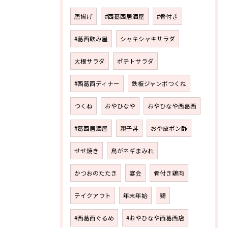
唐揚げ
#西葛西居酒屋
#骨付き
#葛西飲み屋
シャキシャキサラダ
大根サラダ
ポテトサラダ
#西葛西ディナー
鉄板ジャンボつくね
つくね
おやひなや
おやひなや西葛西
#葛西居酒屋
親子丼
おや皮ポン酢
せせ焼き
鳥がネギまみれ
かつおのたたき
宴会
骨付き鶏肉
テイクアウト
年末年始
鶏
#西葛西ぐるめ
#おやひなや西葛西店