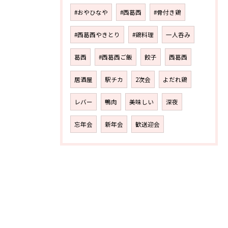
#おやひなや
#西葛西
#骨付き鶏
#西葛西やきとり
#鶏料理
一人呑み
葛西
#西葛西ご飯
餃子
西葛西
居酒屋
駅チカ
2次会
よだれ鶏
レバー
鴨肉
美味しい
深夜
忘年会
新年会
歓送迎会