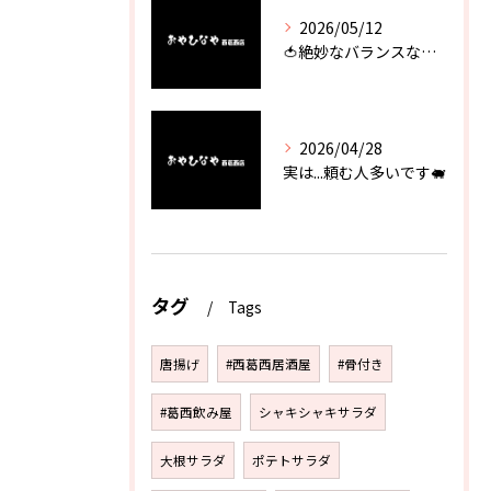
2026/05/12
🍅絶妙なバランスなのに最高な一品🥗
2026/04/28
実は...頼む人多いです🐖
タグ
Tags
唐揚げ
#西葛西居酒屋
#骨付き
#葛西飲み屋
シャキシャキサラダ
大根サラダ
ポテトサラダ