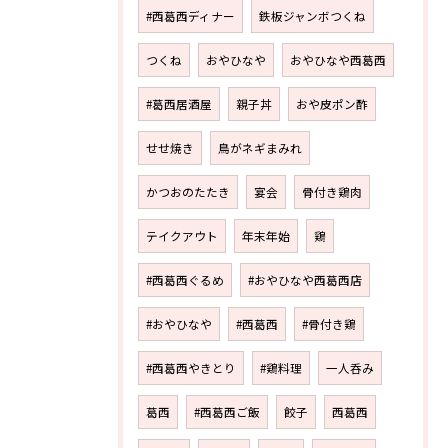
#西葛西ディナー
鉄板ジャンボつくね
つくね
おやひなや
おやひなや西葛西
#葛西居酒屋
親子丼
おや皮ポン酢
せせ焼き
鳥がネギまみれ
かつおのたたき
宴会
骨付き鶏肉
テイクアウト
年末年始
鶏
#西葛西ぐるめ
#おやひなや西葛西店
#おやひなや
#西葛西
#骨付き鶏
#西葛西やきとり
#鶏料理
一人呑み
葛西
#西葛西ご飯
餃子
西葛西