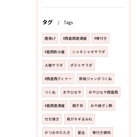
タグ
Tags
唐揚げ
#西葛西居酒屋
#骨付き
#葛西飲み屋
シャキシャキサラダ
大根サラダ
ポテトサラダ
#西葛西ディナー
鉄板ジャンボつくね
つくね
おやひなや
おやひなや西葛西
#葛西居酒屋
親子丼
おや皮ポン酢
せせ焼き
鳥がネギまみれ
かつおのたたき
宴会
骨付き鶏肉