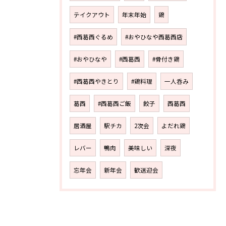
テイクアウト
年末年始
鶏
#西葛西ぐるめ
#おやひなや西葛西店
#おやひなや
#西葛西
#骨付き鶏
#西葛西やきとり
#鶏料理
一人呑み
葛西
#西葛西ご飯
餃子
西葛西
居酒屋
駅チカ
2次会
よだれ鶏
レバー
鴨肉
美味しい
深夜
忘年会
新年会
歓送迎会