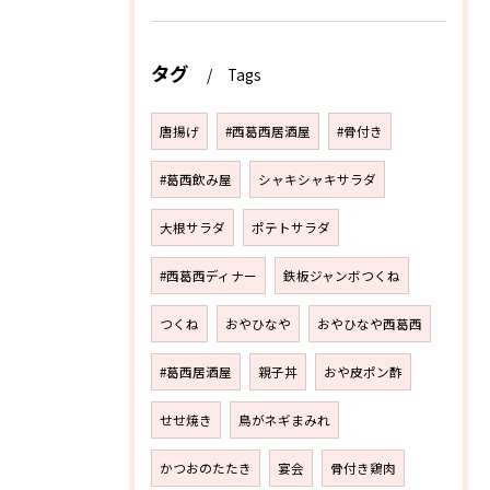
タグ
Tags
唐揚げ
#西葛西居酒屋
#骨付き
#葛西飲み屋
シャキシャキサラダ
大根サラダ
ポテトサラダ
#西葛西ディナー
鉄板ジャンボつくね
つくね
おやひなや
おやひなや西葛西
#葛西居酒屋
親子丼
おや皮ポン酢
せせ焼き
鳥がネギまみれ
かつおのたたき
宴会
骨付き鶏肉