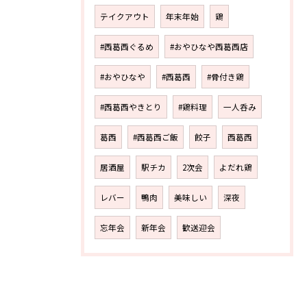
テイクアウト
年末年始
鶏
#西葛西ぐるめ
#おやひなや西葛西店
#おやひなや
#西葛西
#骨付き鶏
#西葛西やきとり
#鶏料理
一人呑み
葛西
#西葛西ご飯
餃子
西葛西
居酒屋
駅チカ
2次会
よだれ鶏
レバー
鴨肉
美味しい
深夜
忘年会
新年会
歓送迎会