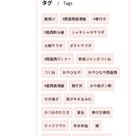
タグ
Tags
唐揚げ
#西葛西居酒屋
#骨付き
#葛西飲み屋
シャキシャキサラダ
大根サラダ
ポテトサラダ
#西葛西ディナー
鉄板ジャンボつくね
つくね
おやひなや
おやひなや西葛西
#葛西居酒屋
親子丼
おや皮ポン酢
せせ焼き
鳥がネギまみれ
かつおのたたき
宴会
骨付き鶏肉
テイクアウト
年末年始
鶏