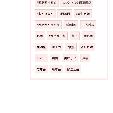
#西葛西ぐるめ
#おやひなや西葛西店
#おやひなや
#西葛西
#骨付き鶏
#西葛西やきとり
#鶏料理
一人呑み
葛西
#西葛西ご飯
餃子
西葛西
居酒屋
駅チカ
2次会
よだれ鶏
レバー
鴨肉
美味しい
深夜
忘年会
新年会
歓送迎会