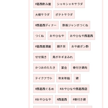
#葛西飲み屋
シャキシャキサラダ
大根サラダ
ポテトサラダ
#西葛西ディナー
鉄板ジャンボつくね
つくね
おやひなや
おやひなや西葛西
#葛西居酒屋
親子丼
おや皮ポン酢
せせ焼き
鳥がネギまみれ
かつおのたたき
宴会
骨付き鶏肉
テイクアウト
年末年始
鶏
#西葛西ぐるめ
#おやひなや西葛西店
#おやひなや
#西葛西
#骨付き鶏