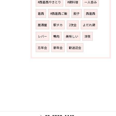
#西葛西やきとり
#鶏料理
一人呑み
葛西
#西葛西ご飯
餃子
西葛西
居酒屋
駅チカ
2次会
よだれ鶏
レバー
鴨肉
美味しい
深夜
忘年会
新年会
歓送迎会