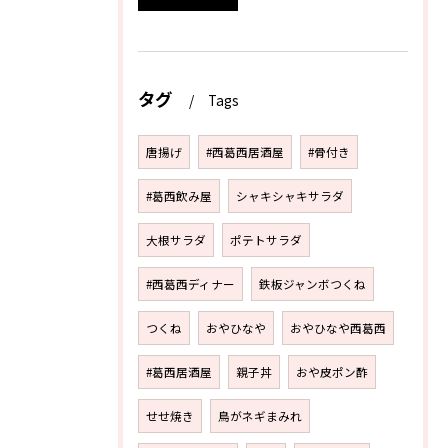
タグ
Tags
唐揚げ
#西葛西居酒屋
#骨付き
#葛西飲み屋
シャキシャキサラダ
大根サラダ
ポテトサラダ
#西葛西ディナー
鉄板ジャンボつくね
つくね
おやひなや
おやひなや西葛西
#葛西居酒屋
親子丼
おや皮ポン酢
せせ焼き
鳥がネギまみれ