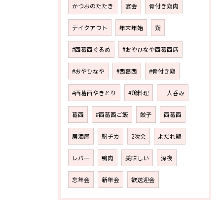
かつおのたたき
宴会
骨付き鶏肉
テイクアウト
年末年始
鶏
#西葛西ぐるめ
#おやひなや西葛西店
#おやひなや
#西葛西
#骨付き鶏
#西葛西やきとり
#鶏料理
一人呑み
葛西
#西葛西ご飯
餃子
西葛西
居酒屋
駅チカ
2次会
よだれ鶏
レバー
鴨肉
美味しい
深夜
忘年会
新年会
歓送迎会