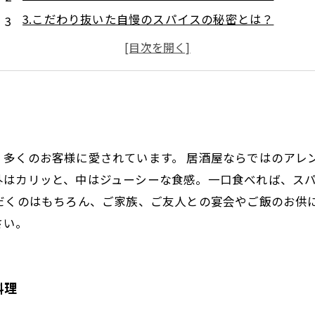
3.こだわり抜いた自慢のスパイスの秘密とは？
4.居心地の良い店内で、くつろぎのひとときを
5.お得なランチセットも充実！お財布にも優しいお店
、多くのお客様に愛されています。 居酒屋ならではのアレ
外はカリッと、中はジューシーな食感。一口食べれば、ス
だくのはもちろん、ご家族、ご友人との宴会やご飯のお供
さい。
料理