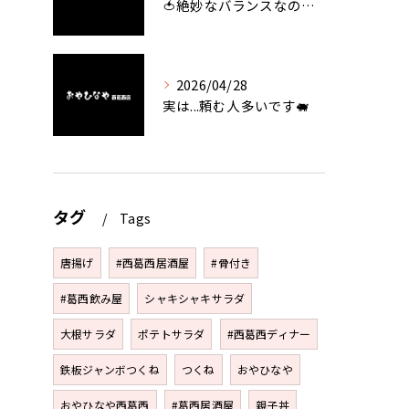
🍅絶妙なバランスなのに最高な一品🥗
2026/04/28
実は...頼む人多いです🐖
タグ
Tags
唐揚げ
#西葛西居酒屋
#骨付き
#葛西飲み屋
シャキシャキサラダ
大根サラダ
ポテトサラダ
#西葛西ディナー
鉄板ジャンボつくね
つくね
おやひなや
おやひなや西葛西
#葛西居酒屋
親子丼