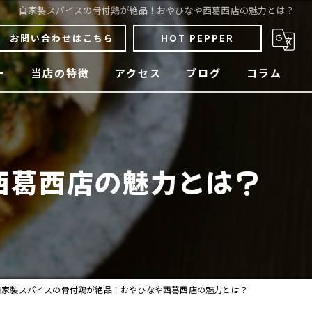
自家製スパイスの骨付鶏が絶品！おやひなや西葛西店の魅力とは？
お問い合わせはこちら
HOT PEPPER
ー
当店の特徴
アクセス
ブログ
コラム
骨付鶏
焼鳥
西葛西店の魅力とは？
四国料理
宴会
貸切
自家製スパイスの骨付鶏が絶品！おやひなや西葛西店の魅力とは？