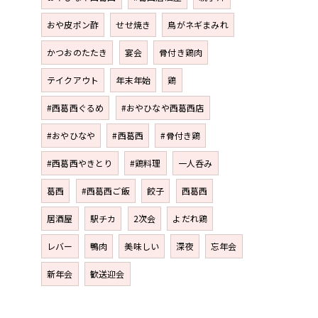
おや皮ポン酢
せせ焼き
鳥がネギまみれ
かつおのたたき
宴会
骨付き鶏肉
テイクアウト
年末年始
鶏
#西葛西ぐるめ
#おやひなや西葛西店
#おやひなや
#西葛西
#骨付き鶏
#西葛西やきとり
#鶏料理
一人呑み
葛西
#西葛西ご飯
餃子
西葛西
居酒屋
駅チカ
2次会
よだれ鶏
レバー
鴨肉
美味しい
深夜
忘年会
新年会
歓送迎会