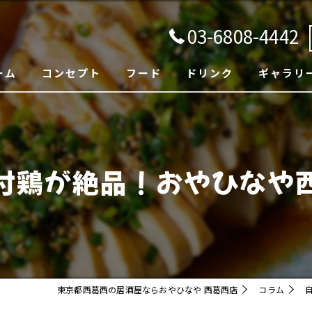
03-6808-4442
ーム
コンセプト
フード
ドリンク
ギャラリ
付鶏が絶品！おやひなや
東京都西葛西の居酒屋ならおやひなや 西葛西店
コラム