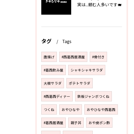
実は...頼む人多いです🐖
タグ
Tags
唐揚げ
#西葛西居酒屋
#骨付き
#葛西飲み屋
シャキシャキサラダ
大根サラダ
ポテトサラダ
#西葛西ディナー
鉄板ジャンボつくね
つくね
おやひなや
おやひなや西葛西
#葛西居酒屋
親子丼
おや皮ポン酢