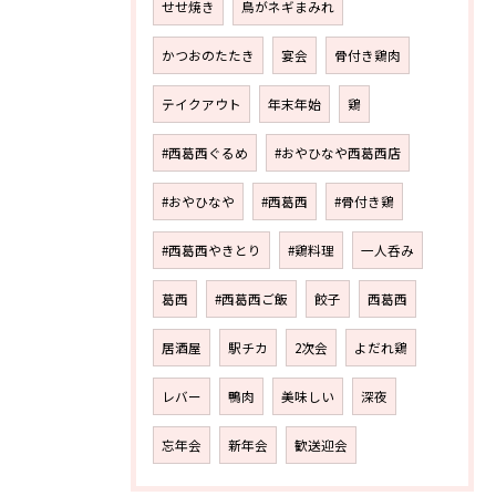
せせ焼き
鳥がネギまみれ
かつおのたたき
宴会
骨付き鶏肉
テイクアウト
年末年始
鶏
#西葛西ぐるめ
#おやひなや西葛西店
#おやひなや
#西葛西
#骨付き鶏
#西葛西やきとり
#鶏料理
一人呑み
葛西
#西葛西ご飯
餃子
西葛西
居酒屋
駅チカ
2次会
よだれ鶏
レバー
鴨肉
美味しい
深夜
忘年会
新年会
歓送迎会