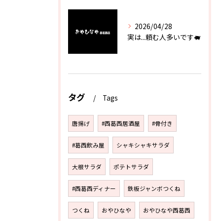
2026/04/28
実は...頼む人多いです🐖
タグ
Tags
唐揚げ
#西葛西居酒屋
#骨付き
#葛西飲み屋
シャキシャキサラダ
大根サラダ
ポテトサラダ
#西葛西ディナー
鉄板ジャンボつくね
つくね
おやひなや
おやひなや西葛西