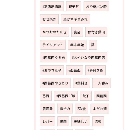
#葛西居酒屋
親子丼
おや皮ポン酢
せせ焼き
鳥がネギまみれ
かつおのたたき
宴会
骨付き鶏肉
テイクアウト
年末年始
鶏
#西葛西ぐるめ
#おやひなや西葛西店
#おやひなや
#西葛西
#骨付き鶏
#西葛西やきとり
#鶏料理
一人呑み
葛西
#西葛西ご飯
餃子
西葛西
居酒屋
駅チカ
2次会
よだれ鶏
レバー
鴨肉
美味しい
深夜