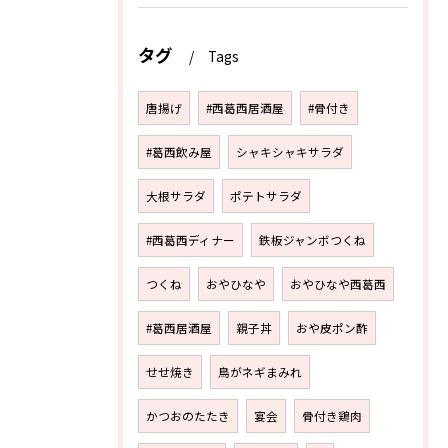
タグ
Tags
唐揚げ
#西葛西居酒屋
#骨付き
#葛西飲み屋
シャキシャキサラダ
大根サラダ
ポテトサラダ
#西葛西ディナー
鉄板ジャンボつくね
つくね
おやひなや
おやひなや西葛西
#葛西居酒屋
親子丼
おや皮ポン酢
せせ焼き
鳥がネギまみれ
かつおのたたき
宴会
骨付き鶏肉