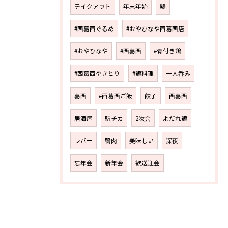
テイクアウト
年末年始
鶏
#西葛西ぐるめ
#おやひなや西葛西店
#おやひなや
#西葛西
#骨付き鶏
#西葛西やきとり
#鶏料理
一人呑み
葛西
#西葛西ご飯
餃子
西葛西
居酒屋
駅チカ
2次会
よだれ鶏
レバー
鴨肉
美味しい
深夜
忘年会
新年会
歓送迎会