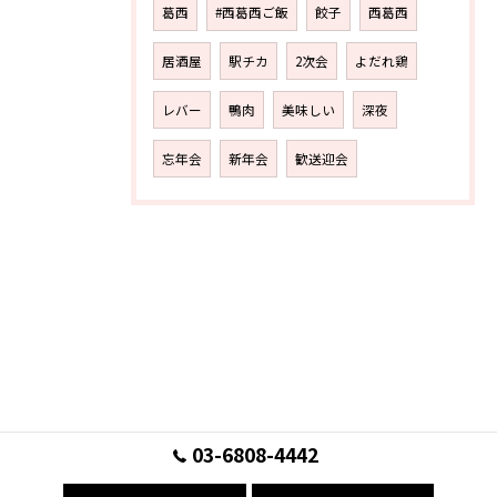
葛西
#西葛西ご飯
餃子
西葛西
居酒屋
駅チカ
2次会
よだれ鶏
レバー
鴨肉
美味しい
深夜
忘年会
新年会
歓送迎会
03-6808-4442