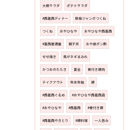
大根サラダ
ポテトサラダ
#西葛西ディナー
鉄板ジャンボつくね
つくね
おやひなや
おやひなや西葛西
#葛西居酒屋
親子丼
おや皮ポン酢
せせ焼き
鳥がネギまみれ
かつおのたたき
宴会
骨付き鶏肉
テイクアウト
年末年始
鶏
#西葛西ぐるめ
#おやひなや西葛西店
#おやひなや
#西葛西
#骨付き鶏
#西葛西やきとり
#鶏料理
一人呑み