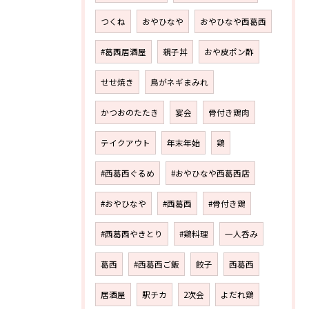
つくね
おやひなや
おやひなや西葛西
#葛西居酒屋
親子丼
おや皮ポン酢
せせ焼き
鳥がネギまみれ
かつおのたたき
宴会
骨付き鶏肉
テイクアウト
年末年始
鶏
#西葛西ぐるめ
#おやひなや西葛西店
#おやひなや
#西葛西
#骨付き鶏
#西葛西やきとり
#鶏料理
一人呑み
葛西
#西葛西ご飯
餃子
西葛西
居酒屋
駅チカ
2次会
よだれ鶏