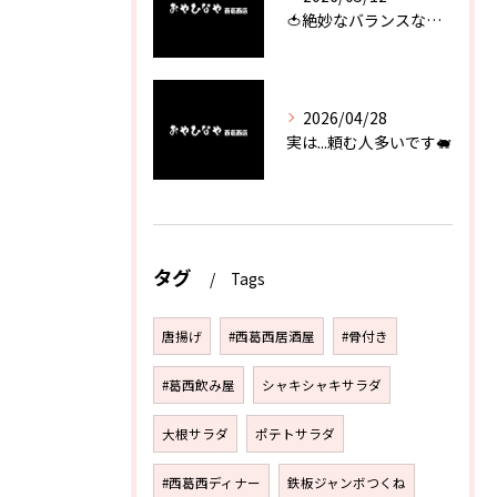
🍅絶妙なバランスなのに最高な一品🥗
2026/04/28
実は...頼む人多いです🐖
タグ
Tags
唐揚げ
#西葛西居酒屋
#骨付き
#葛西飲み屋
シャキシャキサラダ
大根サラダ
ポテトサラダ
#西葛西ディナー
鉄板ジャンボつくね