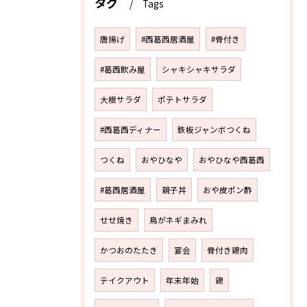
タグ
Tags
唐揚げ
#西葛西居酒屋
#骨付き
#葛西飲み屋
シャキシャキサラダ
大根サラダ
ポテトサラダ
#西葛西ディナー
鉄板ジャンボつくね
つくね
おやひなや
おやひなや西葛西
#葛西居酒屋
親子丼
おや皮ポン酢
せせ焼き
鳥がネギまみれ
かつおのたたき
宴会
骨付き鶏肉
テイクアウト
年末年始
鶏