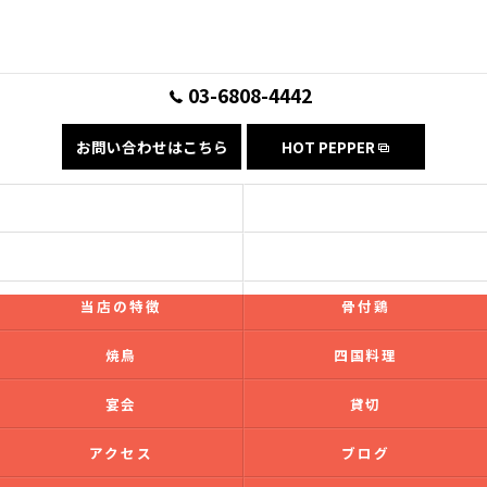
03-6808-4442
お問い合わせはこちら
HOT PEPPER
コンセプト
フード
ドリンク
ギャラリー
当店の特徴
骨付鶏
焼鳥
四国料理
宴会
貸切
アクセス
ブログ