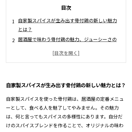
目次
自家製スパイスが生み出す骨付鶏の新しい魅力
とは？
居酒屋で味わう骨付鶏の魅力、ジューシーさの
秘密を探る
自宅で再現！自家製スパイスを使った骨付鶏の
調理法
スパイスの魔法で変わる！骨付鶏の究極レシピ
自家製スパイスが生み出す骨付鶏の新しい魅力とは？
個性的なスパイスの組み合わせであなたの骨付
鶏をアップグレード
自家製スパイスを使った骨付鶏は、居酒屋の定番メニュ
居酒屋の雰囲気を自宅で再現、自家製スパイス
ーとして、食べる人を魅了してやみません。その魅力
の楽しみ方
は、何と言ってもスパイスの多様性にあります。自分だ
自家製スパイスによる骨付鶏の魅力を再確認し
けのスパイスブレンドを作ることで、オリジナルの味わ