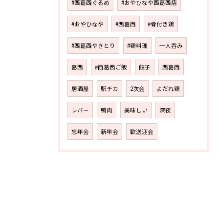
#西葛西ぐるめ
#おやひなや西葛西店
#おやひなや
#西葛西
#骨付き鶏
#西葛西やきとり
#鶏料理
一人呑み
葛西
#西葛西ご飯
餃子
西葛西
居酒屋
駅チカ
2次会
よだれ鶏
レバー
鴨肉
美味しい
深夜
忘年会
新年会
歓送迎会