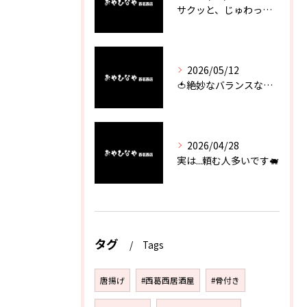
サクッと、じゅわっと。瀬戸内が香るカキフライ
2026/05/12
🍅絶妙なバランスなのに最高な一品🥗
2026/04/28
実は...頼む人多いです🐖
タグ
Tags
唐揚げ
#西葛西居酒屋
#骨付き