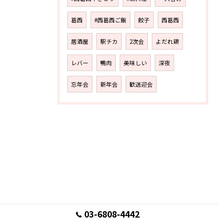
葛西
#西葛西ご飯
餃子
西葛西
居酒屋
駅チカ
2次会
よだれ鶏
レバー
鴨肉
美味しい
深夜
忘年会
新年会
歓送迎会
03-6808-4442