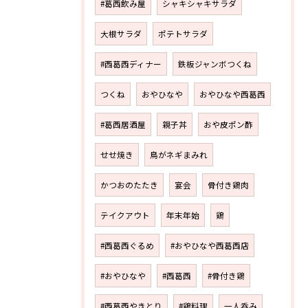
#葛西飲み屋
シャキシャキサラダ
大根サラダ
ポテトサラダ
#西葛西ディナー
鉄板ジャンボつくね
つくね
おやひなや
おやひなや西葛西
#葛西居酒屋
親子丼
おや皮ポン酢
せせ焼き
鳥がネギまみれ
かつおのたたき
宴会
骨付き鶏肉
テイクアウト
年末年始
鶏
#西葛西ぐるめ
#おやひなや西葛西店
#おやひなや
#西葛西
#骨付き鶏
#西葛西やきとり
#鶏料理
一人呑み