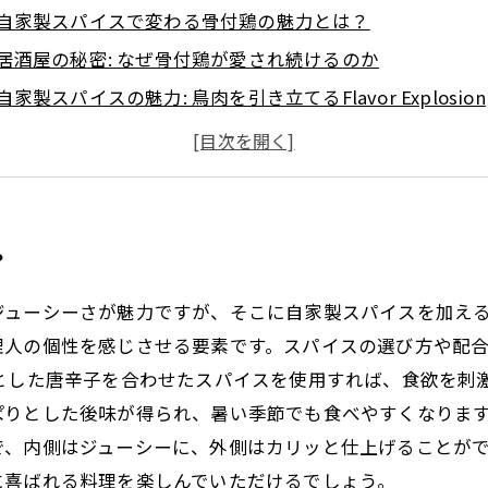
自家製スパイスで変わる骨付鶏の魅力とは？
居酒屋の秘密: なぜ骨付鶏が愛され続けるのか
自家製スパイスの魅力: 鳥肉を引き立てるFlavor Explosion
家庭で楽しむ！自家製スパイスを使った骨付鶏のレシピ
居酒屋気分を味わう: 自宅での骨付鶏ディナーの楽しみ方
自家製スパイスでアップグレードする骨付鶏の新しい楽し
あなたも試してみよう！自家製スパイスが生きる骨付鶏の
？
ジューシーさが魅力ですが、そこに自家製スパイスを加え
理人の個性を感じさせる要素です。スパイスの選び方や配
とした唐辛子を合わせたスパイスを使用すれば、食欲を刺
りとした後味が得られ、暑い季節でも食べやすくなります
で、内側はジューシーに、外側はカリッと仕上げることが
に喜ばれる料理を楽しんでいただけるでしょう。