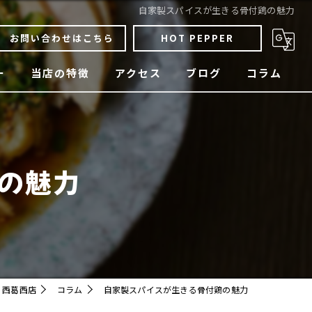
自家製スパイスが生きる骨付鶏の魅力
お問い合わせはこちら
HOT PEPPER
ー
当店の特徴
アクセス
ブログ
コラム
骨付鶏
焼鳥
の魅力
四国料理
宴会
貸切
 西葛西店
コラム
自家製スパイスが生きる骨付鶏の魅力