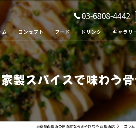
03-6808-4442
ーム
コンセプト
フード
ドリンク
ギャラリ
自家製スパイスで味わう骨
東京都西葛西の居酒屋ならおやひなや 西葛西店
コラム