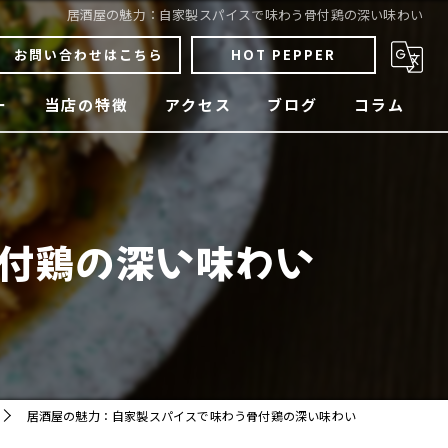
居酒屋の魅力：自家製スパイスで味わう骨付鶏の深い味わい
お問い合わせはこちら
HOT PEPPER
ー
当店の特徴
アクセス
ブログ
コラム
骨付鶏
焼鳥
付鶏の深い味わい
四国料理
宴会
貸切
居酒屋の魅力：自家製スパイスで味わう骨付鶏の深い味わい