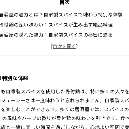
目次
居酒屋の魅力とは？自家製スパイスで味わう特別な体験
骨付鶏の深い味わい：スパイスが生み出す絶品料理
居酒屋の隠れた魅力：自家製スパイスの秘密に迫る
特製スパイスで味わう新たな骨付鶏の楽しみ方
オリジナリティが際立つ居酒屋：山盛りの骨付鶏に舌鼓を
自家製スパイスが変える居酒屋の楽しみ方
骨付鶏で味わう居酒屋の真髄：新たな発見と深い感動
う特別な体験
でも自家製スパイスを使用した骨付鶏は、特に多くの人々
のジューシーさは一度味わうと忘れられません。自家製ス
性を楽しむことができます。多くの居酒屋では、スパイス
料の風味やハーブの香りが骨付鶏の味わいを引き立て、食
家族と一緒に楽しい時間を過ごしながら、心地よい空間で