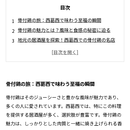
目次
骨付鶏の旅：西葛西で味わう至福の瞬間
骨付鶏の魅力とは？風味と食感の秘密に迫る
地元の居酒屋を探索！西葛西での骨付鶏の名店
紹介
骨付鶏に合うお酒はこれだ！おすすめのペアリ
ング
骨付鶏を堪能した後に訪れたい西葛西の観光ス
骨付鶏の旅：西葛西で味わう至福の瞬間
ポット
家族や友人と楽しむ骨付鶏の楽しみ方
骨付鶏はそのジューシーさと豊かな風味が魅力であり、
西葛西の穴場居酒屋で見つけた最高の骨付鶏体
多くの人に愛されています。西葛西では、特にこの料理
験
を提供する居酒屋が多く、選択肢が豊富です。骨付鶏の
魅力は、しっかりとした肉質と一緒に焼き上げられる香