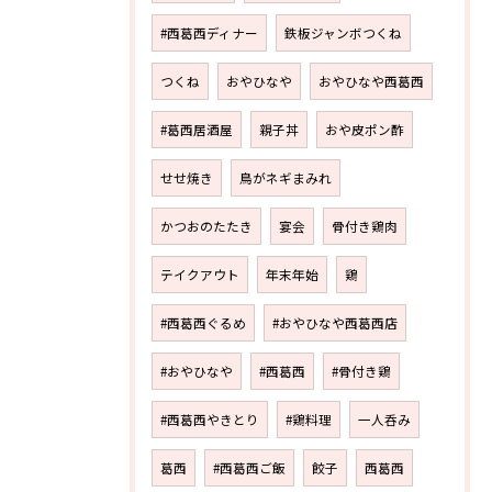
#西葛西ディナー
鉄板ジャンボつくね
つくね
おやひなや
おやひなや西葛西
#葛西居酒屋
親子丼
おや皮ポン酢
せせ焼き
鳥がネギまみれ
かつおのたたき
宴会
骨付き鶏肉
テイクアウト
年末年始
鶏
#西葛西ぐるめ
#おやひなや西葛西店
#おやひなや
#西葛西
#骨付き鶏
#西葛西やきとり
#鶏料理
一人呑み
葛西
#西葛西ご飯
餃子
西葛西