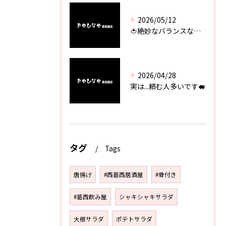
2026/05/12
🍅絶妙なバランスなのに最高な一品🥗
2026/04/28
実は...頼む人多いです🐖
タグ
Tags
唐揚げ
#西葛西居酒屋
#骨付き
#葛西飲み屋
シャキシャキサラダ
大根サラダ
ポテトサラダ