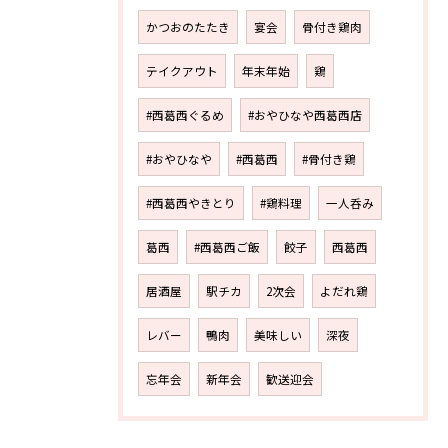
かつおのたたき
宴会
骨付き鶏肉
テイクアウト
年末年始
鶏
#西葛西ぐるめ
#おやひなや西葛西店
#おやひなや
#西葛西
#骨付き鶏
#西葛西やきとり
#鶏料理
一人呑み
葛西
#西葛西ご飯
餃子
西葛西
居酒屋
駅チカ
2次会
よだれ鶏
レバー
鴨肉
美味しい
深夜
忘年会
新年会
歓送迎会