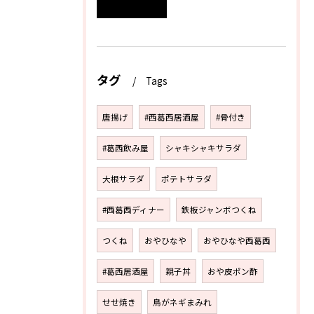
タグ
Tags
唐揚げ
#西葛西居酒屋
#骨付き
#葛西飲み屋
シャキシャキサラダ
大根サラダ
ポテトサラダ
#西葛西ディナー
鉄板ジャンボつくね
つくね
おやひなや
おやひなや西葛西
#葛西居酒屋
親子丼
おや皮ポン酢
せせ焼き
鳥がネギまみれ