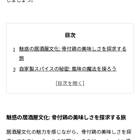
目次
魅惑の居酒屋文化: 骨付鶏の美味しさを探求する
旅
自家製スパイスの秘密: 風味の魔法を操ろう
ジューシーな骨付鶏: 誰でも作れる絶品レシピ
スパイスの調合: あなただけのオリジナル骨付鶏
を楽しもう
新しい食体験: 自家製スパイスで居酒屋の味を再
魅惑の居酒屋文化: 骨付鶏の美味しさを探求する旅
現
骨付鶏を極める: 自家製スパイスの魅力を語る
居酒屋文化の魅力を感じながら、骨付鶏の美味しさを探