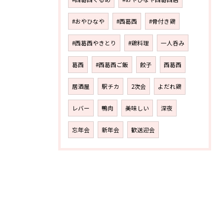
#おやひなや
#西葛西
#骨付き鶏
#西葛西やきとり
#鶏料理
一人呑み
葛西
#西葛西ご飯
餃子
西葛西
居酒屋
駅チカ
2次会
よだれ鶏
レバー
鴨肉
美味しい
深夜
忘年会
新年会
歓送迎会