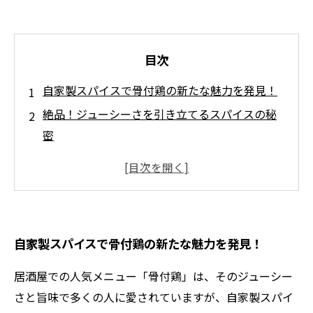
目次
自家製スパイスで骨付鶏の新たな魅力を発見！
絶品！ジューシーさを引き立てるスパイスの秘
密
調理法のコツ：スパイスの選び方と配合のポイ
ント
居酒屋風の骨付鶏を家庭で楽しむためのレシピ
友人や家族との楽しいひとときに最適な骨付鶏
自家製スパイスで骨付鶏の新たな魅力を発見！
の提案
自家製スパイスで居酒屋メニューに新風を吹き
居酒屋での人気メニュー「骨付鶏」は、そのジューシー
込もう！
さと旨味で多くの人に愛されていますが、自家製スパイ