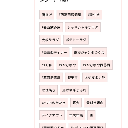
唐揚げ
#西葛西居酒屋
#骨付き
#葛西飲み屋
シャキシャキサラダ
大根サラダ
ポテトサラダ
#西葛西ディナー
鉄板ジャンボつくね
つくね
おやひなや
おやひなや西葛西
#葛西居酒屋
親子丼
おや皮ポン酢
せせ焼き
鳥がネギまみれ
かつおのたたき
宴会
骨付き鶏肉
テイクアウト
年末年始
鶏
#西葛西ぐるめ
#おやひなや西葛西店