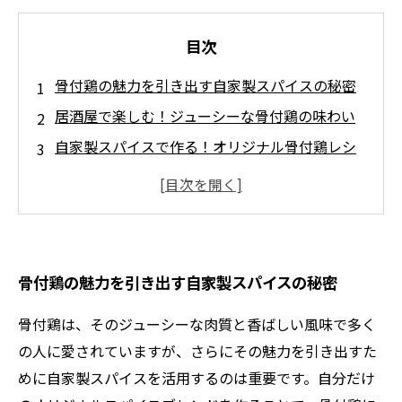
目次
骨付鶏の魅力を引き出す自家製スパイスの秘密
居酒屋で楽しむ！ジューシーな骨付鶏の味わい
自家製スパイスで作る！オリジナル骨付鶏レシ
ピ
スパイスの組み合わせで変わる！骨付鶏の新し
い楽しみ方
友人や家族との特別なひとときを演出する骨付
骨付鶏の魅力を引き出す自家製スパイスの秘密
鶏
自家製スパイスで居酒屋メニューに新風を吹き
骨付鶏は、そのジューシーな肉質と香ばしい風味で多く
込もう
の人に愛されていますが、さらにその魅力を引き出すた
自分だけのオリジナル骨付鶏を楽しむためのガ
めに自家製スパイスを活用するのは重要です。自分だけ