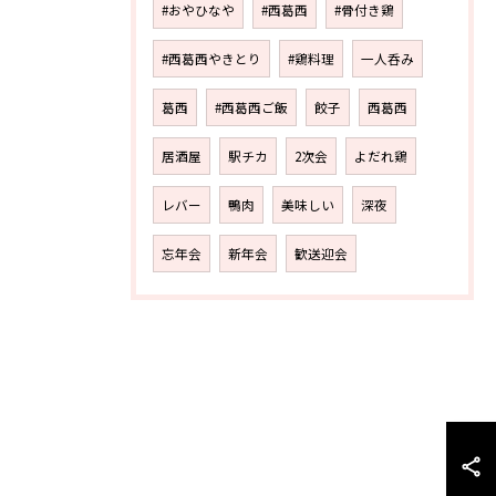
#おやひなや
#西葛西
#骨付き鶏
#西葛西やきとり
#鶏料理
一人呑み
葛西
#西葛西ご飯
餃子
西葛西
居酒屋
駅チカ
2次会
よだれ鶏
レバー
鴨肉
美味しい
深夜
忘年会
新年会
歓送迎会