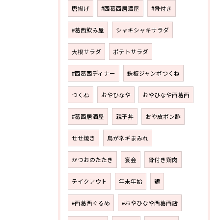
唐揚げ
#西葛西居酒屋
#骨付き
#葛西飲み屋
シャキシャキサラダ
大根サラダ
ポテトサラダ
#西葛西ディナー
鉄板ジャンボつくね
つくね
おやひなや
おやひなや西葛西
#葛西居酒屋
親子丼
おや皮ポン酢
せせ焼き
鳥がネギまみれ
かつおのたたき
宴会
骨付き鶏肉
テイクアウト
年末年始
鶏
#西葛西ぐるめ
#おやひなや西葛西店