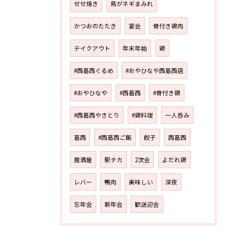
せせ焼き
鳥がネギまみれ
かつおのたたき
宴会
骨付き鶏肉
テイクアウト
年末年始
鶏
#西葛西ぐるめ
#おやひなや西葛西店
#おやひなや
#西葛西
#骨付き鶏
#西葛西やきとり
#鶏料理
一人呑み
葛西
#西葛西ご飯
餃子
西葛西
居酒屋
駅チカ
2次会
よだれ鶏
レバー
鴨肉
美味しい
深夜
忘年会
新年会
歓送迎会