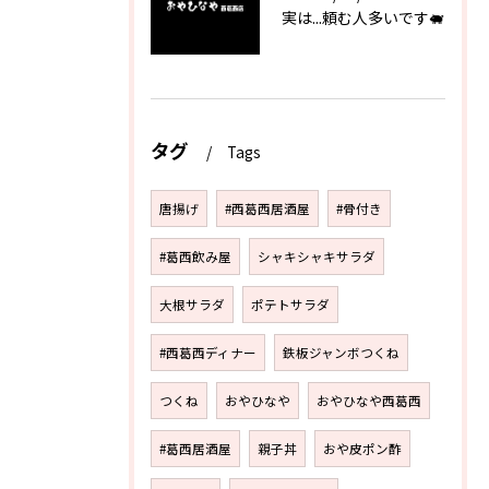
実は...頼む人多いです🐖
タグ
Tags
唐揚げ
#西葛西居酒屋
#骨付き
#葛西飲み屋
シャキシャキサラダ
大根サラダ
ポテトサラダ
#西葛西ディナー
鉄板ジャンボつくね
つくね
おやひなや
おやひなや西葛西
#葛西居酒屋
親子丼
おや皮ポン酢