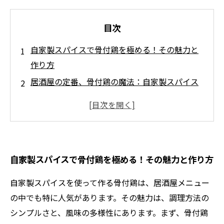
目次
自家製スパイスで骨付鶏を極める！その魅力と
作り方
居酒屋の定番、骨付鶏の魔法：自家製スパイス
との出会い
奥深い味わいが広がる、自家製スパイスの秘密
家庭で楽しむ、居酒屋スタイルの骨付鶏の楽し
み方
自家製スパイスで骨付鶏を極める！その魅力と作り方
居酒屋の魅力を自宅で再現！骨付鶏レシピのす
すめ
自家製スパイスを使って作る骨付鶏は、居酒屋メニュー
の中でも特に人気があります。その魅力は、調理方法の
シンプルさと、風味の多様性にあります。まず、骨付鶏