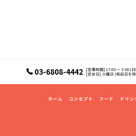
03-6808-4442
[営業時間] 17:00 ～ 3:00 (日
[定休日] 火曜日 (祝前日を除
ホーム
コンセプト
フード
ドリン