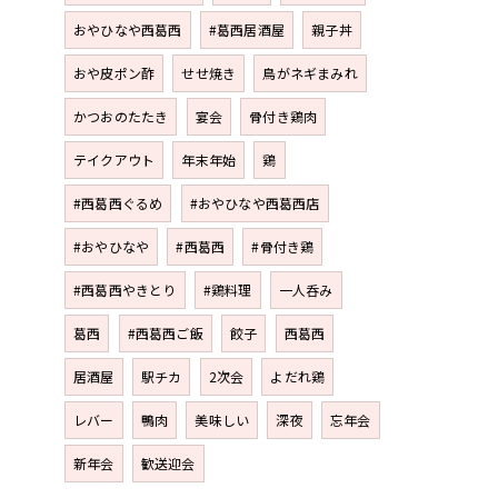
おやひなや西葛西
#葛西居酒屋
親子丼
おや皮ポン酢
せせ焼き
鳥がネギまみれ
かつおのたたき
宴会
骨付き鶏肉
テイクアウト
年末年始
鶏
#西葛西ぐるめ
#おやひなや西葛西店
#おやひなや
#西葛西
#骨付き鶏
#西葛西やきとり
#鶏料理
一人呑み
葛西
#西葛西ご飯
餃子
西葛西
居酒屋
駅チカ
2次会
よだれ鶏
レバー
鴨肉
美味しい
深夜
忘年会
新年会
歓送迎会