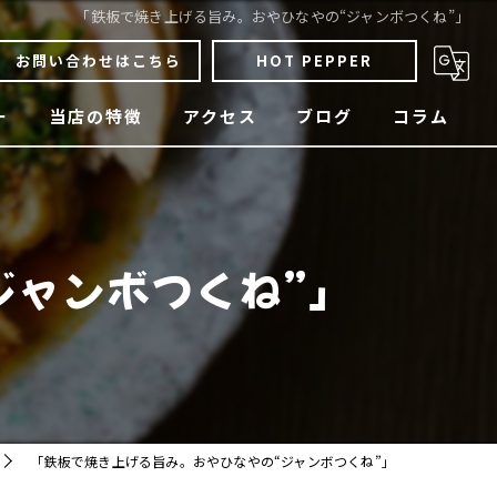
「鉄板で焼き上げる旨み。おやひなやの“ジャンボつくね”」
お問い合わせはこちら
HOT PEPPER
ー
当店の特徴
アクセス
ブログ
コラム
骨付鶏
焼鳥
ジャンボつくね”」
四国料理
宴会
貸切
「鉄板で焼き上げる旨み。おやひなやの“ジャンボつくね”」