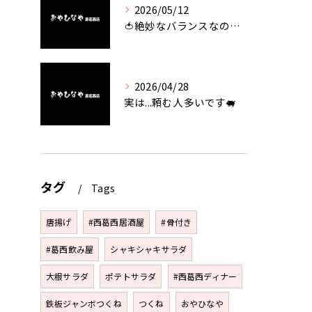
2026/05/12
🍅絶妙なバランスなのに最高な一品🥗
2026/04/28
実は...頼む人多いです🐖
タグ
Tags
唐揚げ
#西葛西居酒屋
#骨付き
#葛西飲み屋
シャキシャキサラダ
大根サラダ
ポテトサラダ
#西葛西ディナー
鉄板ジャンボつくね
つくね
おやひなや