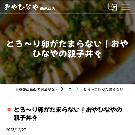
とろ～り卵がたまらない！おや
ひなやの親子丼🐥
東京都西葛西の居酒屋ならおやひなや 西葛西店
コラム
とろ～り卵がたまらない！おやひなやの親子丼🐥
とろ～り卵がたまらない！おやひなやの
親子丼🐥
2025/12/27