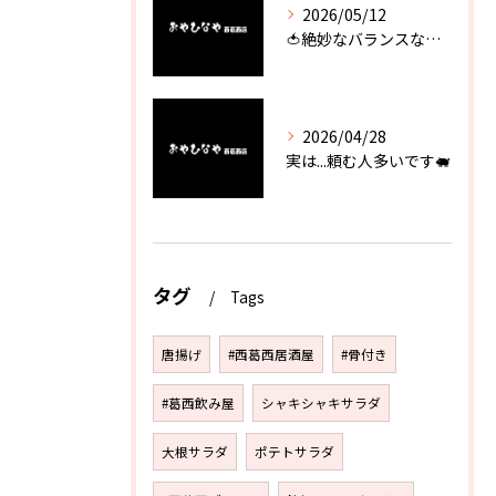
2026/05/12
🍅絶妙なバランスなのに最高な一品🥗
2026/04/28
実は...頼む人多いです🐖
タグ
Tags
唐揚げ
#西葛西居酒屋
#骨付き
#葛西飲み屋
シャキシャキサラダ
大根サラダ
ポテトサラダ