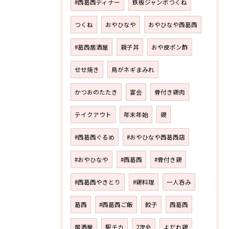
#西葛西ディナー
鉄板ジャンボつくね
つくね
おやひなや
おやひなや西葛西
#葛西居酒屋
親子丼
おや皮ポン酢
せせ焼き
鳥がネギまみれ
かつおのたたき
宴会
骨付き鶏肉
テイクアウト
年末年始
鶏
#西葛西ぐるめ
#おやひなや西葛西店
#おやひなや
#西葛西
#骨付き鶏
#西葛西やきとり
#鶏料理
一人呑み
葛西
#西葛西ご飯
餃子
西葛西
居酒屋
駅チカ
2次会
よだれ鶏