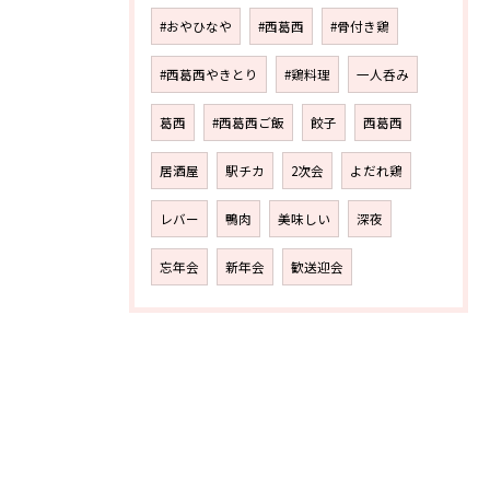
#おやひなや
#西葛西
#骨付き鶏
#西葛西やきとり
#鶏料理
一人呑み
葛西
#西葛西ご飯
餃子
西葛西
居酒屋
駅チカ
2次会
よだれ鶏
レバー
鴨肉
美味しい
深夜
忘年会
新年会
歓送迎会