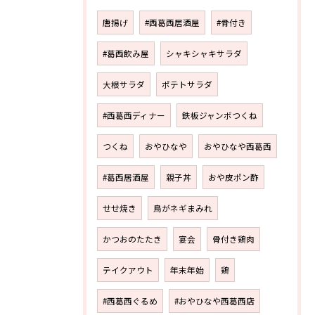
唐揚げ
#西葛西居酒屋
#骨付き
#葛西飲み屋
シャキシャキサラダ
大根サラダ
ポテトサラダ
#西葛西ディナー
鉄板ジャンボつくね
つくね
おやひなや
おやひなや西葛西
#葛西居酒屋
親子丼
おや皮ポン酢
せせ焼き
鳥がネギまみれ
かつおのたたき
宴会
骨付き鶏肉
テイクアウト
年末年始
鶏
#西葛西ぐるめ
#おやひなや西葛西店