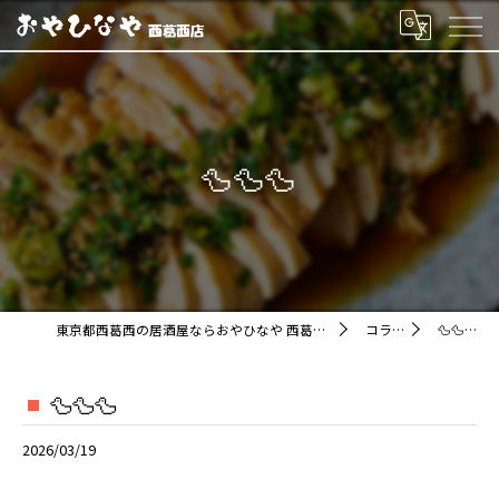
🦆🦆🦆
東京都西葛西の居酒屋ならおやひなや 西葛西店
コラム
🦆🦆🦆
🦆🦆🦆
2026/03/19