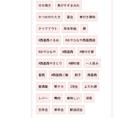
せせ焼き
鳥がネギまみれ
かつおのたたき
宴会
骨付き鶏肉
テイクアウト
年末年始
鶏
#西葛西ぐるめ
#おやひなや西葛西店
#おやひなや
#西葛西
#骨付き鶏
#西葛西やきとり
#鶏料理
一人呑み
葛西
#西葛西ご飯
餃子
西葛西
居酒屋
駅チカ
2次会
よだれ鶏
レバー
鴨肉
美味しい
深夜
忘年会
新年会
歓送迎会