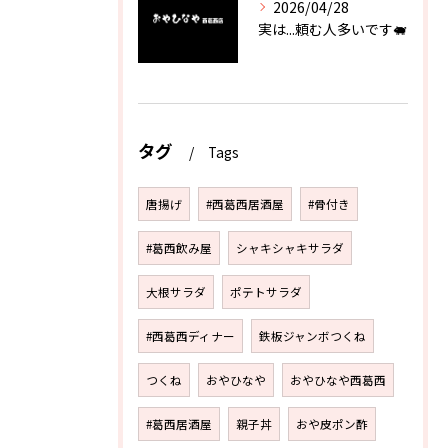
2026/04/28
実は...頼む人多いです🐖
タグ
Tags
唐揚げ
#西葛西居酒屋
#骨付き
#葛西飲み屋
シャキシャキサラダ
大根サラダ
ポテトサラダ
#西葛西ディナー
鉄板ジャンボつくね
つくね
おやひなや
おやひなや西葛西
#葛西居酒屋
親子丼
おや皮ポン酢