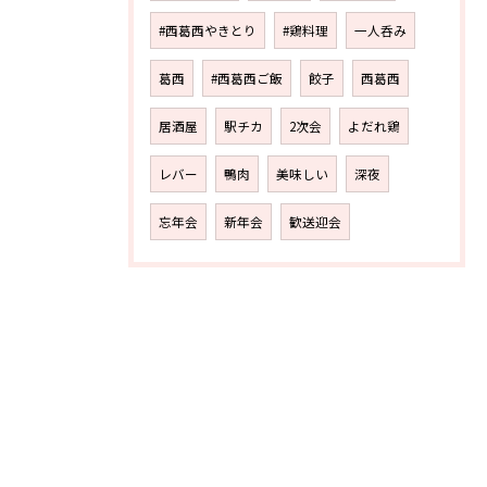
#西葛西やきとり
#鶏料理
一人呑み
葛西
#西葛西ご飯
餃子
西葛西
居酒屋
駅チカ
2次会
よだれ鶏
レバー
鴨肉
美味しい
深夜
忘年会
新年会
歓送迎会