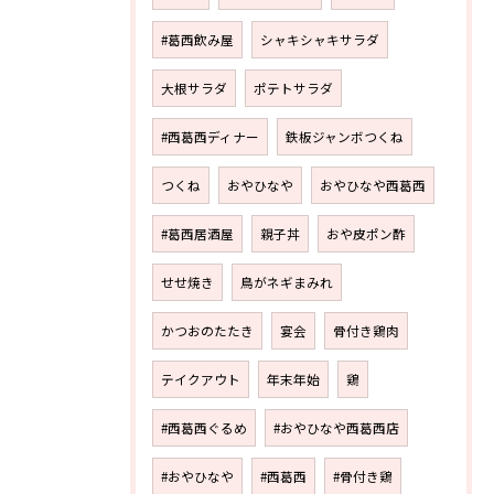
#葛西飲み屋
シャキシャキサラダ
大根サラダ
ポテトサラダ
#西葛西ディナー
鉄板ジャンボつくね
つくね
おやひなや
おやひなや西葛西
#葛西居酒屋
親子丼
おや皮ポン酢
せせ焼き
鳥がネギまみれ
かつおのたたき
宴会
骨付き鶏肉
テイクアウト
年末年始
鶏
#西葛西ぐるめ
#おやひなや西葛西店
#おやひなや
#西葛西
#骨付き鶏