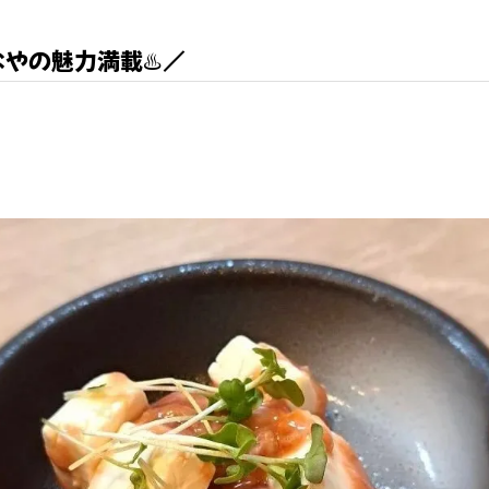
やの魅力満載♨️／