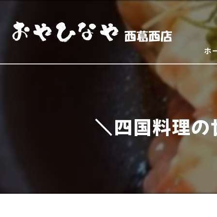
ホ
＼四国料理の