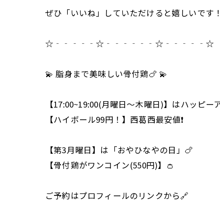
ぜひ「いいね」していただけると嬉しいです
☆‐‐‐‐‐☆‐‐‐‐‐‐☆‐‐‐‐‐☆
💫 脂身まで美味しい骨付鶏🍗 💫
【17:00~19:00(月曜日～木曜日)】はハッピー
【ハイボール99円！】西葛西最安値❗
【第3月曜日】は「おやひなやの日」🍗
【骨付鶏がワンコイン(550円)】👛
ご予約はプロフィールのリンクから🔗