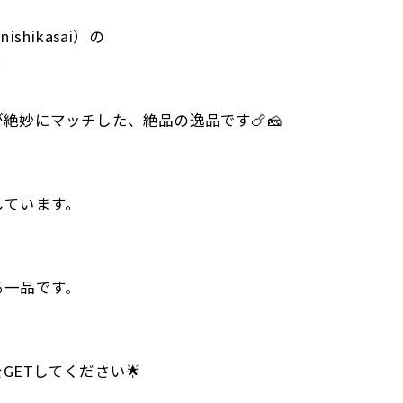
shikasai）の
✨
絶妙にマッチした、絶品の逸品です🍗🧀
しています。
る一品です。
ETしてください🌟