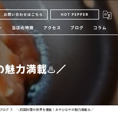
お問い合わせはこちら
HOT PEPPER
ー
当店の特徴
アクセス
ブログ
コラム
骨付鶏
焼鳥
魅力満載♨️／
四国料理
宴会
貸切
ブログ
＼四国料理の世界を堪能！おやひなやの魅力満載♨️／