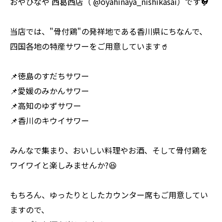
おやひなや 西葛西店（ @oyahinaya_nishikasai）です🐓
当店では、"骨付鶏"の発祥地である香川県にちなんで、
四国各地の特産サワーをご用意しています🥤
📌徳島のすだちサワー
📌愛媛のみかんサワー
📌高知のゆずサワー
📌香川のキウイサワー
みんなで集まり、おいしい料理やお酒、そして骨付鶏を
ワイワイと楽しみませんか?😆
もちろん、ゆったりとしたカウンター席もご用意してい
ますので、