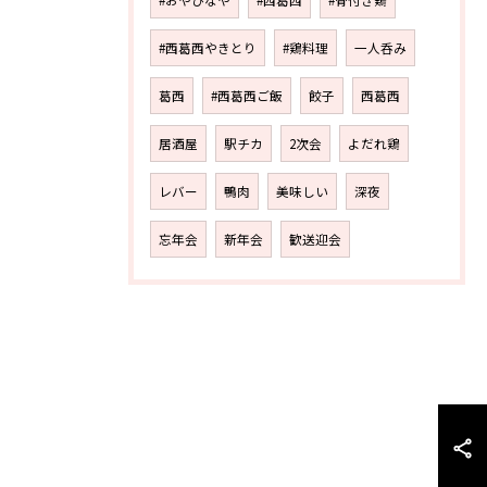
#西葛西やきとり
#鶏料理
一人呑み
葛西
#西葛西ご飯
餃子
西葛西
居酒屋
駅チカ
2次会
よだれ鶏
レバー
鴨肉
美味しい
深夜
忘年会
新年会
歓送迎会