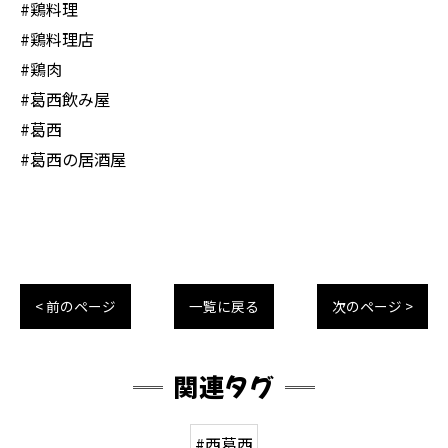
#鶏料理
#鶏料理店
#鶏肉
#葛西飲み屋
#葛西
#葛西の居酒屋
< 前のページ
一覧に戻る
次のページ >
関連タグ
#西葛西