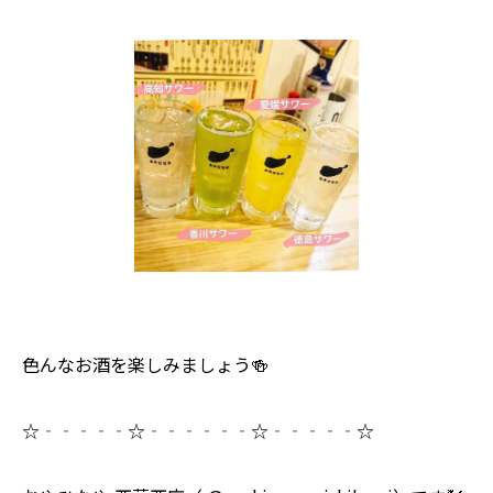
色んなお酒を楽しみましょう🍻
☆‐‐‐‐‐☆‐‐‐‐‐‐☆‐‐‐‐‐☆