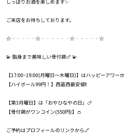
しっぽりお酒を楽しめます✨
ご来店をお待ちしております。
☆‐‐‐‐‐☆‐‐‐‐‐‐☆‐‐‐‐‐☆
💫 脂身まで美味しい骨付鶏🍗 💫
【17:00~19:00(月曜日～木曜日)】はハッピーアワー🍺
【ハイボール99円！】西葛西最安値❗
【第3月曜日】は「おやひなやの日」🍗
【骨付鶏がワンコイン(550円)】👛
ご予約はプロフィールのリンクから🔗