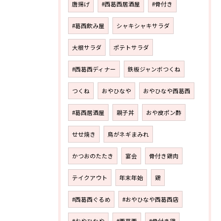
唐揚げ
#西葛西居酒屋
#骨付き
#葛西飲み屋
シャキシャキサラダ
大根サラダ
ポテトサラダ
#西葛西ディナー
鉄板ジャンボつくね
つくね
おやひなや
おやひなや西葛西
#葛西居酒屋
親子丼
おや皮ポン酢
せせ焼き
鳥がネギまみれ
かつおのたたき
宴会
骨付き鶏肉
テイクアウト
年末年始
鶏
#西葛西ぐるめ
#おやひなや西葛西店
#おやひなや
#西葛西
#骨付き鶏