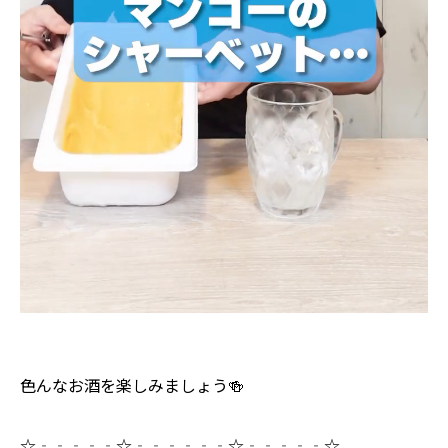
色んなお酒を楽しみましょう🍻
☆‐‐‐‐‐☆‐‐‐‐‐‐☆‐‐‐‐‐☆