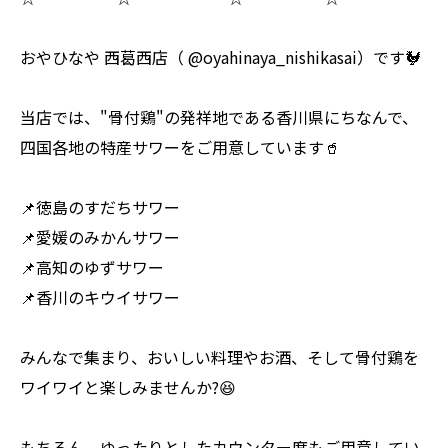
おやひなや 西葛西店（ @oyahinaya_nishikasai）です🐓
当店では、"骨付鶏"の発祥地である香川県にちなんで、
四国各地の特産サワーをご用意しています🥤
📌徳島のすだちサワー
📌愛媛のみかんサワー
📌高知のゆずサワー
📌香川のキウイサワー
みんなで集まり、おいしい料理やお酒、そして骨付鶏を
ワイワイと楽しみませんか?😆
もちろん、ゆったりとしたカウンター席もご用意してい