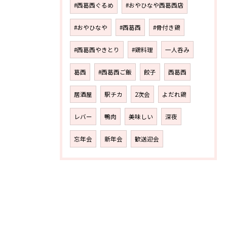
#西葛西ぐるめ
#おやひなや西葛西店
#おやひなや
#西葛西
#骨付き鶏
#西葛西やきとり
#鶏料理
一人呑み
葛西
#西葛西ご飯
餃子
西葛西
居酒屋
駅チカ
2次会
よだれ鶏
レバー
鴨肉
美味しい
深夜
忘年会
新年会
歓送迎会