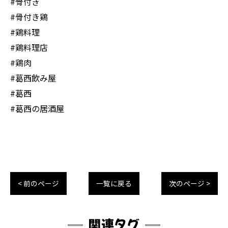
#骨付き
#骨付き鶏
#鶏料理
#鶏料理店
#鶏肉
#葛西飲み屋
#葛西
#葛西の居酒屋
< 前のページ
一覧に戻る
次のページ >
関連タグ