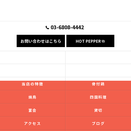
03-6808-4442
お問い合わせはこちら
HOT PEPPER
コンセプト
フード
ドリンク
ギャラリー
当店の特徴
骨付鶏
焼鳥
四国料理
宴会
貸切
アクセス
ブログ