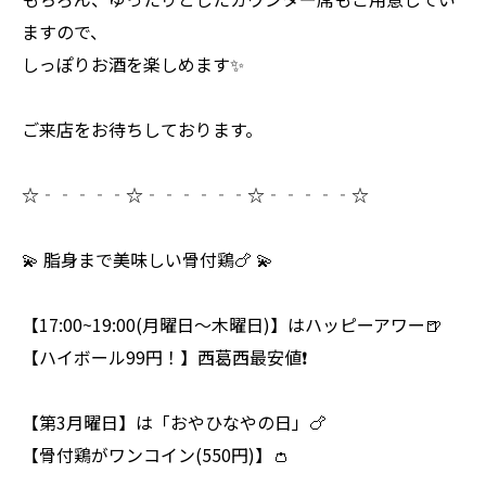
ますので、
しっぽりお酒を楽しめます✨
ご来店をお待ちしております。
☆‐‐‐‐‐☆‐‐‐‐‐‐☆‐‐‐‐‐☆
💫 脂身まで美味しい骨付鶏🍗 💫
【17:00~19:00(月曜日～木曜日)】はハッピーアワー🍺
【ハイボール99円！】西葛西最安値❗
【第3月曜日】は「おやひなやの日」🍗
【骨付鶏がワンコイン(550円)】👛