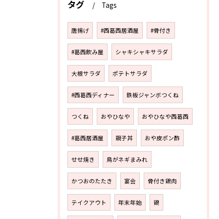
タグ
Tags
唐揚げ
#西葛西居酒屋
#骨付き
#葛西飲み屋
シャキシャキサラダ
大根サラダ
ポテトサラダ
#西葛西ディナー
鉄板ジャンボつくね
つくね
おやひなや
おやひなや西葛西
#葛西居酒屋
親子丼
おや皮ポン酢
せせ焼き
鳥がネギまみれ
かつおのたたき
宴会
骨付き鶏肉
テイクアウト
年末年始
鶏