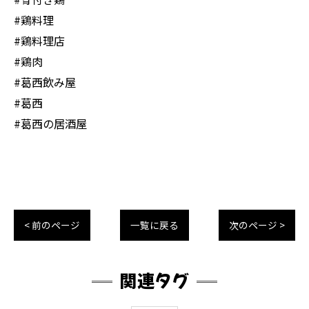
#鶏料理
#鶏料理店
#鶏肉
#葛西飲み屋
#葛西
#葛西の居酒屋
< 前のページ
一覧に戻る
次のページ >
関連タグ