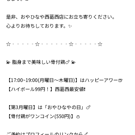
是非、おやひなや西葛西店にお立ち寄りください。
心よりお待ちしております。✨
☆‐‐‐‐‐☆‐‐‐‐‐‐☆‐‐‐‐‐☆
💫 脂身まで美味しい骨付鶏🍗 💫
【17:00~19:00(月曜日～木曜日)】はハッピーアワー🍺
【ハイボール99円！】西葛西最安値❗
【第3月曜日】は「おやひなやの日」🍗
【骨付鶏がワンコイン(550円)】👛
ご予約はプロフィールのリンクから🔗