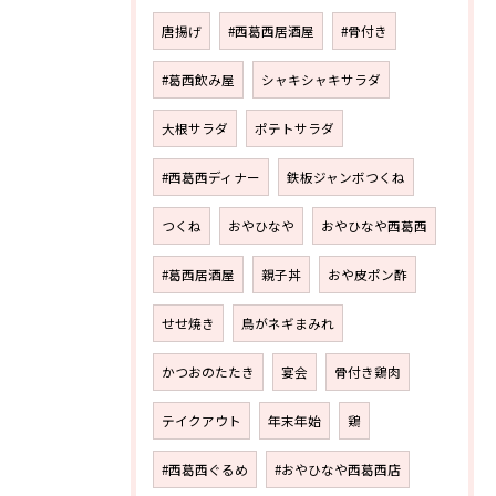
唐揚げ
#西葛西居酒屋
#骨付き
#葛西飲み屋
シャキシャキサラダ
大根サラダ
ポテトサラダ
#西葛西ディナー
鉄板ジャンボつくね
つくね
おやひなや
おやひなや西葛西
#葛西居酒屋
親子丼
おや皮ポン酢
せせ焼き
鳥がネギまみれ
かつおのたたき
宴会
骨付き鶏肉
テイクアウト
年末年始
鶏
#西葛西ぐるめ
#おやひなや西葛西店