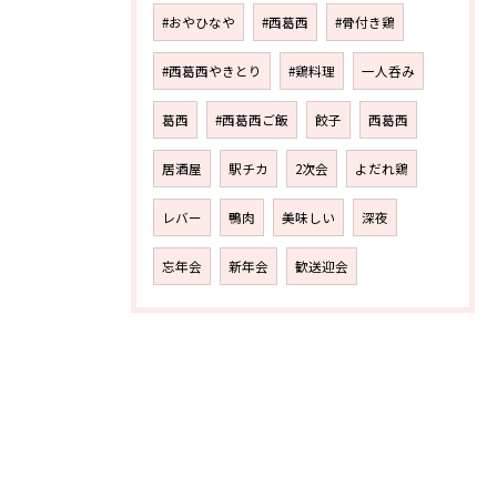
#おやひなや
#西葛西
#骨付き鶏
#西葛西やきとり
#鶏料理
一人呑み
葛西
#西葛西ご飯
餃子
西葛西
居酒屋
駅チカ
2次会
よだれ鶏
レバー
鴨肉
美味しい
深夜
忘年会
新年会
歓送迎会