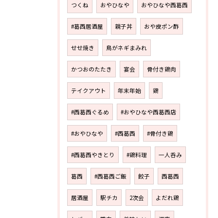
つくね
おやひなや
おやひなや西葛西
#葛西居酒屋
親子丼
おや皮ポン酢
せせ焼き
鳥がネギまみれ
かつおのたたき
宴会
骨付き鶏肉
テイクアウト
年末年始
鶏
#西葛西ぐるめ
#おやひなや西葛西店
#おやひなや
#西葛西
#骨付き鶏
#西葛西やきとり
#鶏料理
一人呑み
葛西
#西葛西ご飯
餃子
西葛西
居酒屋
駅チカ
2次会
よだれ鶏