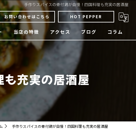
手作りスパイスの骨付鶏が自慢！四国料理も充実の居酒屋
お問い合わせはこちら
HOT PEPPER
ー
当店の特徴
アクセス
ブログ
コラム
骨付鶏
焼鳥
理も充実の居酒屋
四国料理
宴会
貸切
ム
手作りスパイスの骨付鶏が自慢！四国料理も充実の居酒屋