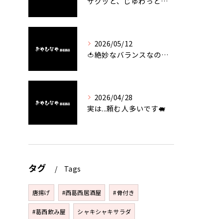
サクッと、じゅわっと。瀬戸内が香るカキフライ
2026/05/12
🍅絶妙なバランスなのに最高な一品🥗
2026/04/28
実は...頼む人多いです🐖
タグ
Tags
唐揚げ
#西葛西居酒屋
#骨付き
#葛西飲み屋
シャキシャキサラダ