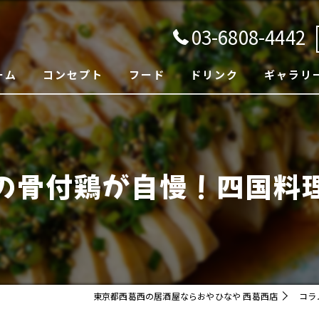
03-6808-4442
ーム
コンセプト
フード
ドリンク
ギャラリ
の骨付鶏が自慢！四国料
東京都西葛西の居酒屋ならおやひなや 西葛西店
コラ