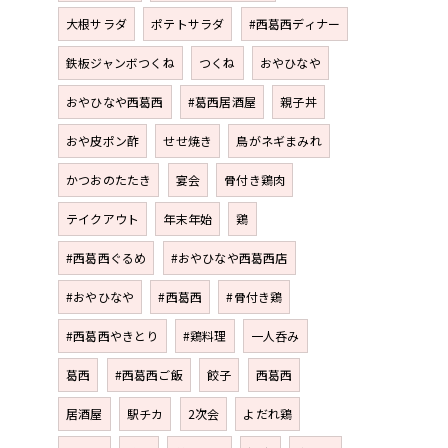
大根サラダ
ポテトサラダ
#西葛西ディナー
鉄板ジャンボつくね
つくね
おやひなや
おやひなや西葛西
#葛西居酒屋
親子丼
おや皮ポン酢
せせ焼き
鳥がネギまみれ
かつおのたたき
宴会
骨付き鶏肉
テイクアウト
年末年始
鶏
#西葛西ぐるめ
#おやひなや西葛西店
#おやひなや
#西葛西
#骨付き鶏
#西葛西やきとり
#鶏料理
一人呑み
葛西
#西葛西ご飯
餃子
西葛西
居酒屋
駅チカ
2次会
よだれ鶏