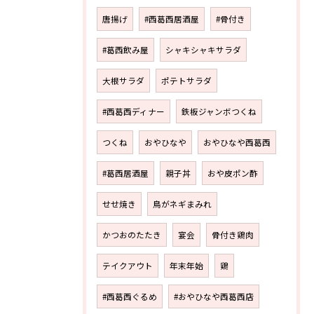
唐揚げ
#西葛西居酒屋
#骨付き
#葛西飲み屋
シャキシャキサラダ
大根サラダ
ポテトサラダ
#西葛西ディナー
鉄板ジャンボつくね
つくね
おやひなや
おやひなや西葛西
#葛西居酒屋
親子丼
おや皮ポン酢
せせ焼き
鳥がネギまみれ
かつおのたたき
宴会
骨付き鶏肉
テイクアウト
年末年始
鶏
#西葛西ぐるめ
#おやひなや西葛西店