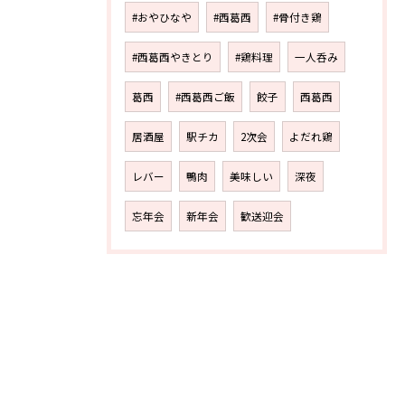
#おやひなや
#西葛西
#骨付き鶏
#西葛西やきとり
#鶏料理
一人呑み
葛西
#西葛西ご飯
餃子
西葛西
居酒屋
駅チカ
2次会
よだれ鶏
レバー
鴨肉
美味しい
深夜
忘年会
新年会
歓送迎会