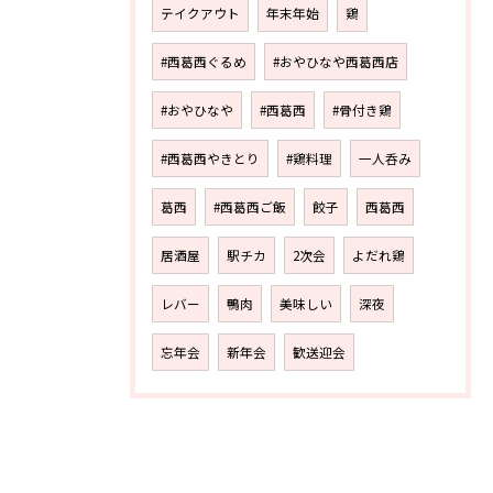
テイクアウト
年末年始
鶏
#西葛西ぐるめ
#おやひなや西葛西店
#おやひなや
#西葛西
#骨付き鶏
#西葛西やきとり
#鶏料理
一人呑み
葛西
#西葛西ご飯
餃子
西葛西
居酒屋
駅チカ
2次会
よだれ鶏
レバー
鴨肉
美味しい
深夜
忘年会
新年会
歓送迎会