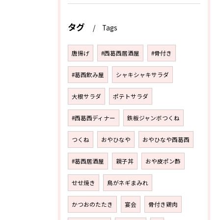
タグ
Tags
唐揚げ
#西葛西居酒屋
#骨付き
#葛西飲み屋
シャキシャキサラダ
大根サラダ
ポテトサラダ
#西葛西ディナー
鉄板ジャンボつくね
つくね
おやひなや
おやひなや西葛西
#葛西居酒屋
親子丼
おや皮ポン酢
せせ焼き
鳥がネギまみれ
かつおのたたき
宴会
骨付き鶏肉