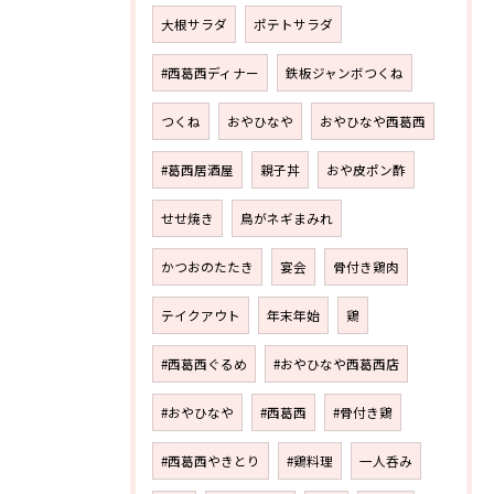
大根サラダ
ポテトサラダ
#西葛西ディナー
鉄板ジャンボつくね
つくね
おやひなや
おやひなや西葛西
#葛西居酒屋
親子丼
おや皮ポン酢
せせ焼き
鳥がネギまみれ
かつおのたたき
宴会
骨付き鶏肉
テイクアウト
年末年始
鶏
#西葛西ぐるめ
#おやひなや西葛西店
#おやひなや
#西葛西
#骨付き鶏
#西葛西やきとり
#鶏料理
一人呑み