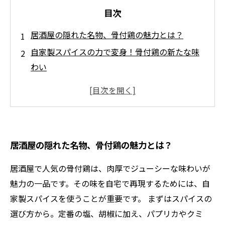
目次
居酒屋の隠れた名物、骨付鶏の魅力とは？
自家製スパイスの力で変身！骨付鶏の新たな味
わい
家庭で再現！スパイシーな骨付鶏のレシピ紹介
調合のコツを伝授！自家製スパイスで完璧な骨
付鶏を作る方法
居酒屋気分を満喫！家で楽しむ自家製骨付鶏の
居酒屋の隠れた名物、骨付鶏の魅力とは？
魅力
アレンジ自在！自家製スパイスで骨付鶏を更に
居酒屋で人気の骨付鶏は、肉厚でジューシーな味わいが
楽しむアイデア
魅力の一品です。その味を自宅で再現するためには、自
あなたの食卓を彩る！究極の骨付鶏レシピまと
家製スパイスを使うことが重要です。 まずはスパイスの
め
選び方から。定番の塩、胡椒に加え、パプリカやクミ