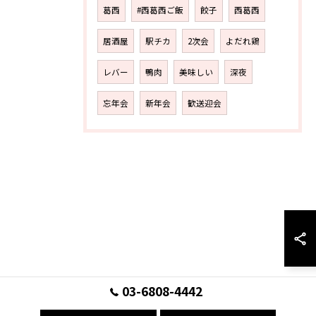
葛西
#西葛西ご飯
餃子
西葛西
居酒屋
駅チカ
2次会
よだれ鶏
レバー
鴨肉
美味しい
深夜
忘年会
新年会
歓送迎会
03-6808-4442