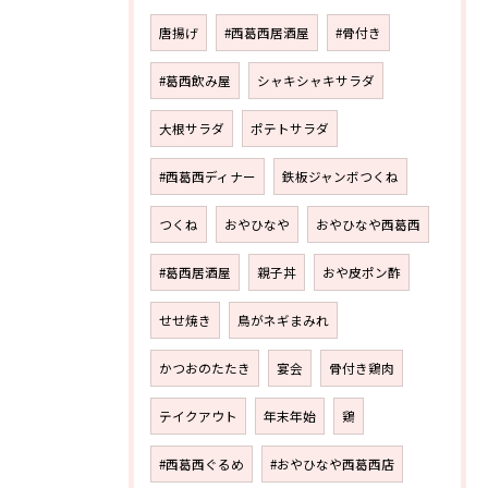
唐揚げ
#西葛西居酒屋
#骨付き
#葛西飲み屋
シャキシャキサラダ
大根サラダ
ポテトサラダ
#西葛西ディナー
鉄板ジャンボつくね
つくね
おやひなや
おやひなや西葛西
#葛西居酒屋
親子丼
おや皮ポン酢
せせ焼き
鳥がネギまみれ
かつおのたたき
宴会
骨付き鶏肉
テイクアウト
年末年始
鶏
#西葛西ぐるめ
#おやひなや西葛西店