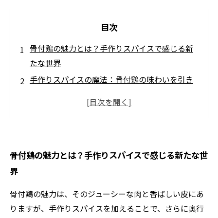
目次
骨付鶏の魅力とは？手作りスパイスで感じる新
たな世界
手作りスパイスの魔法：骨付鶏の味わいを引き
立てる秘訣
居酒屋で味わう骨付鶏：手作りスパイスの重要
性
自宅で楽しむ骨付鶏：オリジナルスパイスレシ
骨付鶏の魅力とは？手作りスパイスで感じる新たな世
ピの紹介
界
友人や家族と共に：手作りスパイスで過ごす楽
しいひと時
骨付鶏の魅力は、そのジューシーな肉と香ばしい皮にあ
香り豊かなスパイスが引き出す骨付鶏の真髄
りますが、手作りスパイスを加えることで、さらに奥行