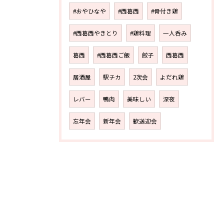
#おやひなや
#西葛西
#骨付き鶏
#西葛西やきとり
#鶏料理
一人呑み
葛西
#西葛西ご飯
餃子
西葛西
居酒屋
駅チカ
2次会
よだれ鶏
レバー
鴨肉
美味しい
深夜
忘年会
新年会
歓送迎会