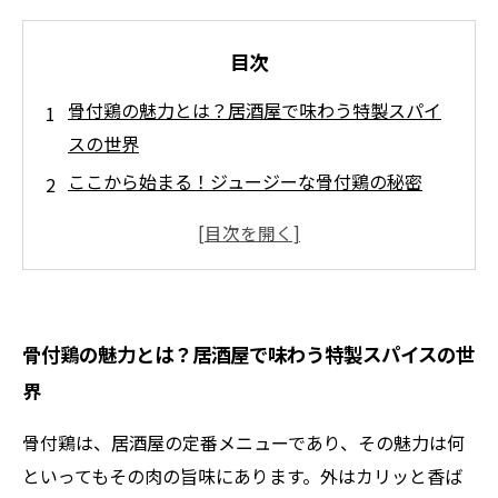
目次
骨付鶏の魅力とは？居酒屋で味わう特製スパイ
スの世界
ここから始まる！ジュージーな骨付鶏の秘密
特製スパイスで生まれ変わる骨付鶏の魔法
あなたのスパイスは何？オリジナルブレンドの
楽しみ方
居酒屋の雰囲気再現！骨付鶏で楽しむ晩酌のす
骨付鶏の魅力とは？居酒屋で味わう特製スパイスの世
すめ
界
新たな発見！特製スパイスで魅了する骨付鶏の
旅
骨付鶏は、居酒屋の定番メニューであり、その魅力は何
といってもその肉の旨味にあります。外はカリッと香ば