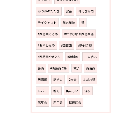
かつおのたたき
宴会
骨付き鶏肉
テイクアウト
年末年始
鶏
#西葛西ぐるめ
#おやひなや西葛西店
#おやひなや
#西葛西
#骨付き鶏
#西葛西やきとり
#鶏料理
一人呑み
葛西
#西葛西ご飯
餃子
西葛西
居酒屋
駅チカ
2次会
よだれ鶏
レバー
鴨肉
美味しい
深夜
忘年会
新年会
歓送迎会