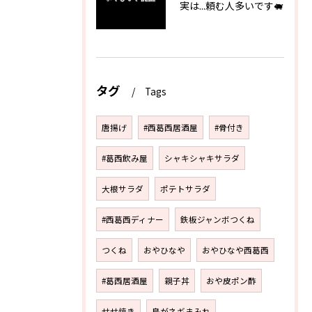
実は...頼む人多いです🐖
タグ
Tags
唐揚げ
#西葛西居酒屋
#骨付き
#葛西飲み屋
シャキシャキサラダ
大根サラダ
ポテトサラダ
#西葛西ディナー
鉄板ジャンボつくね
つくね
おやひなや
おやひなや西葛西
#葛西居酒屋
親子丼
おや皮ポン酢
せせ焼き
鳥がネギまみれ