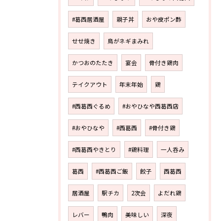
#葛西居酒屋
親子丼
おや皮ポン酢
せせ焼き
鳥がネギまみれ
かつおのたたき
宴会
骨付き鶏肉
テイクアウト
年末年始
鶏
#西葛西ぐるめ
#おやひなや西葛西店
#おやひなや
#西葛西
#骨付き鶏
#西葛西やきとり
#鶏料理
一人呑み
葛西
#西葛西ご飯
餃子
西葛西
居酒屋
駅チカ
2次会
よだれ鶏
レバー
鴨肉
美味しい
深夜