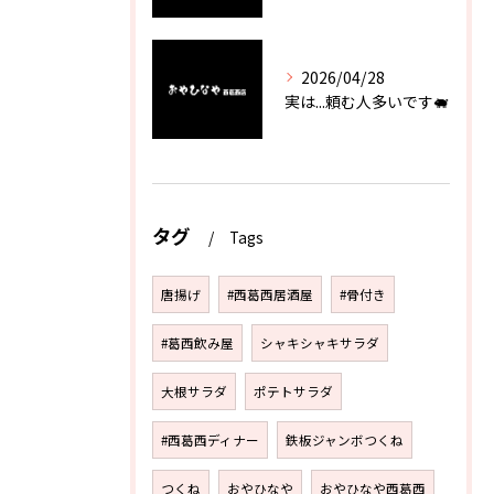
2026/04/28
実は...頼む人多いです🐖
タグ
Tags
唐揚げ
#西葛西居酒屋
#骨付き
#葛西飲み屋
シャキシャキサラダ
大根サラダ
ポテトサラダ
#西葛西ディナー
鉄板ジャンボつくね
つくね
おやひなや
おやひなや西葛西